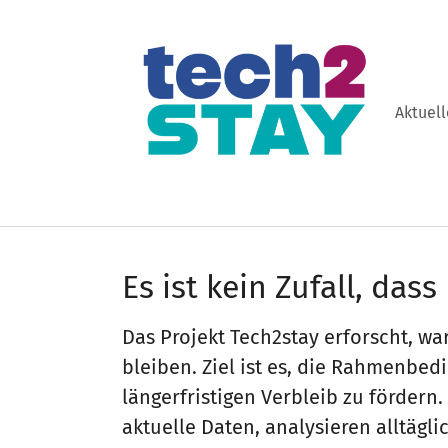
Aktuell
Skip to main navigation
Skip to main content
Skip to page footer
Es ist kein Zufall, das
Das Projekt Tech2stay erforscht, wa
bleiben. Ziel ist es, die Rahmenbed
längerfristigen Verbleib zu förder
aktuelle Daten, analysieren alltäg