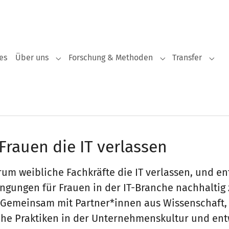
es
Über uns
Forschung & Methoden
Transfer
Submenu for "Über uns"
Submenu for "For
Subm
s Frauen die IT verlassen
rum weibliche Fachkräfte die IT verlassen, und e
ingungen für Frauen in der IT-Branche nachhaltig
n. Gemeinsam mit Partner*innen aus Wissenschaft,
liche Praktiken in der Unternehmenskultur und en