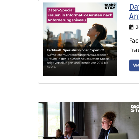
Da
An
2
Fac
Fra
We