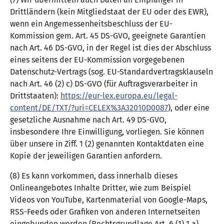
Drittländern (kein Mitgliedstaat der EU oder des EWR),
wenn ein Angemessenheitsbeschluss der EU-
Kommission gem. Art. 45 DS-GVO, geeignete Garantien
nach Art. 46 DS-GVO, in der Regel ist dies der Abschluss
eines seitens der EU-Kommission vorgegebenen
Datenschutz-Vertrags (sog. EU-Standardvertragsklauseln
nach Art. 46 (2) c) DS-GVO (für Auftragsverarbeiter in
Drittstaaten):
https://eur-lex.europa.eu/legal-
content/DE/TXT/?uri=CELEX%3A32010D0087
), oder eine
gesetzliche Ausnahme nach Art. 49 DS-GVO,
insbesondere Ihre Einwilligung, vorliegen. Sie können
über unsere in Ziff. 1 (2) genannten Kontaktdaten eine
Kopie der jeweiligen Garantien anfordern.
(8) Es kann vorkommen, dass innerhalb dieses
Onlineangebotes Inhalte Dritter, wie zum Beispiel
Videos von YouTube, Kartenmaterial von Google-Maps,
RSS-Feeds oder Grafiken von anderen Internetseiten
eingebunden werden (Rechtsgrundlage Art. 6 (1) 1 a)