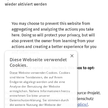
wieder aktiviert werden
You may choose to prevent this website from
aggregating and analyzing the actions you take
here. Doing so will protect your privacy, but will
also prevent the owner from learning from your
actions and creating a better experience for you
and other users.
×
Diese Webseite verwendet
Cookies.
You are not opted out. Uncheck this box to opt-
Diese Website verwendet Cookies. Cookies
out.
sind kleine Textdateien, die auf Ihrem
Endgerät abgelegt werden und die eine
Analyse der Benutzung der Website
ermöglichen. Nähere Informationen hierzu
(4) Das Programm Matomo ist ein Open-Source-Projekt.
entnehmen Sie bitte unserer
Informationen des Drittanbieters zum Datenschutz
Datenschutzerklärung. Sie stimmen durch
erhalten Sie unter
matomo.org/privacy-policy/
.
die weitere Nutzung der Website der