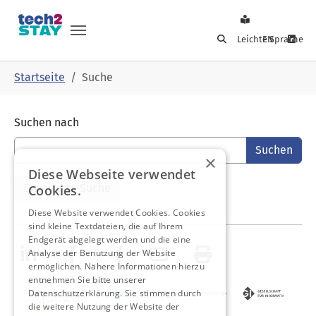
Leichte Sprache
EN
Skip to main navigation
Skip to main content
Skip to page footer
You are here:
Startseite
Suche
Suchformular
Suchen nach
×
Diese Webseite verwendet
Erweiterte Suche
Cookies.
Diese Website verwendet Cookies. Cookies
sind kleine Textdateien, die auf Ihrem
Endgerät abgelegt werden und die eine
Analyse der Benutzung der Website
ermöglichen. Nähere Informationen hierzu
entnehmen Sie bitte unserer
Datenschutzerklärung. Sie stimmen durch
die weitere Nutzung der Website der