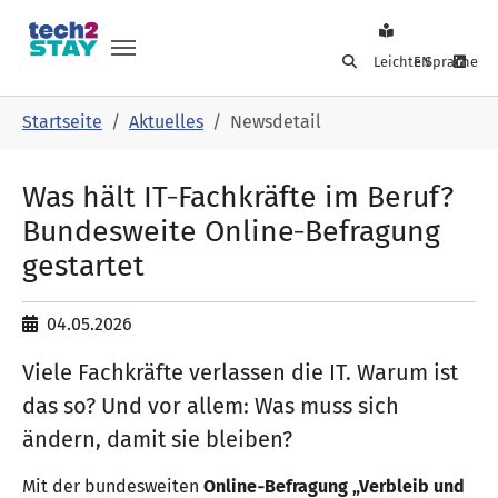
Leichte Sprache
EN
Skip to main navigation
Skip to main content
Skip to page footer
You are here:
Startseite
Aktuelles
Newsdetail
Was hält IT‑Fachkräfte im Beruf?
Bundesweite Online‑Befragung
gestartet
04.05.2026
Viele Fachkräfte verlassen die IT. Warum ist
das so? Und vor allem: Was muss sich
ändern, damit sie bleiben?
Mit der bundesweiten
Online‑Befragung „Verbleib und